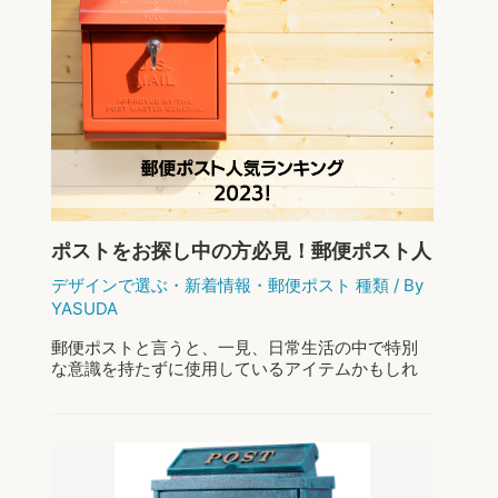
家
もっと読む »
「顔」
の
イ
メ
ー
ジ
に
あ
っ
た
オ
シ
ポストをお探し中の方必見！郵便ポスト人
ャ
気ランキング2023！
レ
デザインで選ぶ
・
新着情報
・
郵便ポスト 種類
/ By
な
YASUDA
郵
便
郵便ポストと言うと、一見、日常生活の中で特別
ポ
な意識を持たずに使用しているアイテムかもしれ
ス
ません。 しかし、よく考えてみれば、それは私た
ト
ちの住まいの「顔」とも称される重要な存在！ さ
の
らに、郵便ポストは家の外観や印象を大きく …
選
び
ポ
もっと読む »
方