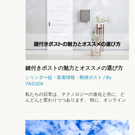
便
ポ
ス
ト
の
選
び
方：
機
能
と
デ
鍵付きポストの魅力とオススメの選び方
ザ
イ
シリンダー錠
・
新着情報
・
郵便ポスト
/ By
ン
YASUDA
の
ポ
私たちの日常は、テクノロジーの進化と共に、ど
イ
んどんと変わりつつあります。 特に、オンライン
ン
ショッピングの普及は驚くべきスピードで進行し
ト
ており、今や家庭のドア前には日々さまざまな荷
物が届く時代となりました。 私もオンライン …
鍵
もっと読む »