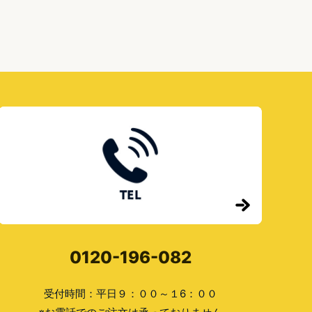
い」
時
の
対
処
ま
で
0120-196-082
受付時間：平日９：００～１6：００