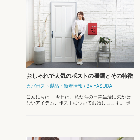
おしゃれで人気のポストの種類とその特徴
をご紹介！
カバポスト製品
・
新着情報
/ By
YASUDA
こんにちは！ 今日は、私たちの日常生活に欠かせ
ないアイテム、ポストについてお話しします。 ポ
ストには様々なデザインや種類があり、それぞれ
が家の外観に大きな影響を与えますよね！ 特に、
おしゃれで人気のポストの種類や特徴に焦 …
お
もっと読む »
し