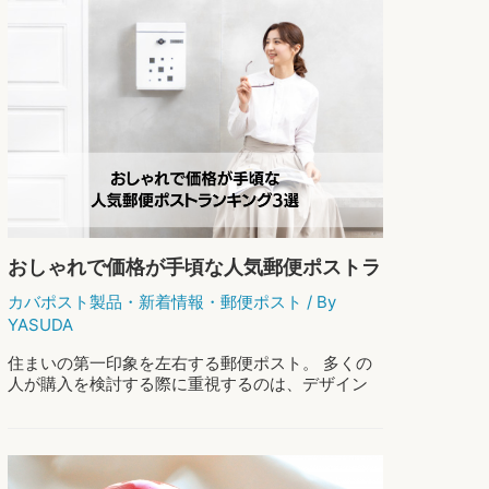
玄
もっと読む »
関
先
を
華
や
か
に！
北
欧
風
郵
おしゃれで価格が手頃な人気郵便ポストラ
便
ンキング3選
ポ
カバポスト製品
・
新着情報
・
郵便ポスト
/ By
ス
YASUDA
ト
で
住まいの第一印象を左右する郵便ポスト。 多くの
叶
人が購入を検討する際に重視するのは、デザイン
え
のおしゃれさと、コスパの良さですよね。 今回は
る
当社オススメの「おしゃれで価格がお手頃な人気
お
郵便ポストランキング3選」をご紹介します …
し
ゃ