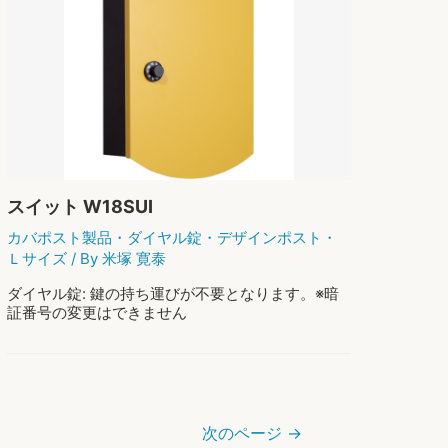
レ
もっと読む »
選
タ
ー
パ
ッ
ク
の
追
跡
方
法
スイット W18SUI
｜
番
カバポスト製品
・
ダイヤル錠
・
デザインポスト
・
号
Ｌサイズ
/ By
米塚 寛泰
の
確
ダイヤル錠: 鍵の持ち運びが不要となります。※暗
認
証番号の変更はできません
か
ら
「追
跡
で
き
次のページ
→
な