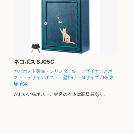
ス
ト
を
お
探
し
中
の
方
必
見！
ネコポス SJ05C
郵
便
カバポスト製品
・
シリンダー錠
・
デザイナーズポ
ポ
スト
・
デザインポスト
・
壁掛け
・
Ｍサイズ
/ By
米
ス
塚 寛泰
ト
人
かわいい猫ポスト、鋳造の本体は高級感あり。
気
ラ
ン
キ
ン
グ
2