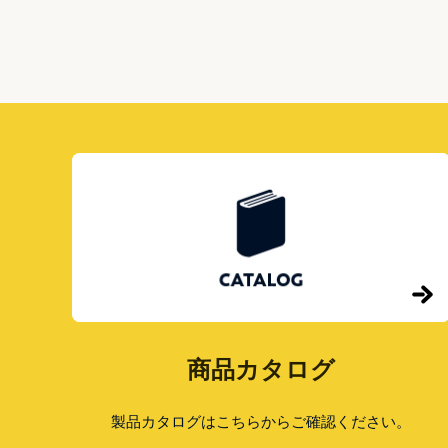
便
ナ
受
ビ
け
ゲ
ポ
ー
ス
シ
ト
ョ
を
ン
ホ
ー
ム
セ
ン
タ
ー
で
購
入
す
る
商品カタログ
前
に。
製品カタログはこちらからご確認ください。