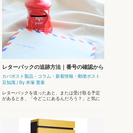
お
もっと読む »
れ
し
な
ゃ
暮
れ
ら
で
し
価
格
が
手
頃
な
人
レターパックの追跡方法｜番号の確認から
気
「追跡できない」時の対処まで
郵
カバポスト製品
・
コラム
・
新着情報
・
郵便ポスト
便
豆知識
/ By
米塚 寛泰
ポ
ス
レターパックを送ったあと、または受け取る予定
ト
があるとき、「今どこにあるんだろう？」と気に
ラ
なりますよね。レターパックはライト・プラスの
ン
どちらも追跡できます。この記事では、追跡番号
キ
の見つけ方から入力手順、そして「追跡が反映さ
ン
…
グ
3