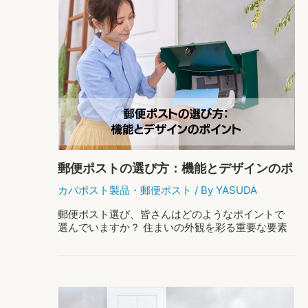
ゃ
れ
で
人
気
の
ポ
ス
ト
の
種
類
郵便ポストの選び方：機能とデザインのポ
と
そ
イント
カバポスト製品
・
郵便ポスト
/ By
YASUDA
の
特
郵便ポスト選び、皆さんはどのようなポイントで
徴
選んでいますか？ 住まいの外観を彩る重要な要素
を
として、郵便ポストの選び方は慎重に考えるべき
ご
です。 機能性はもちろんのこと、美しいデザイン
紹
も重要なポイント。 今回は、郵便ポストの …
介！
郵
もっと読む »