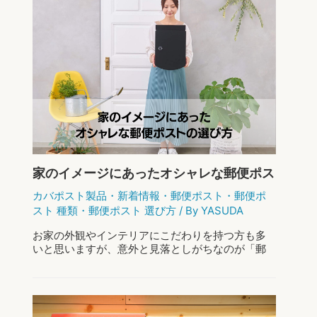
お
もっと読む »
し
ゃ
れ
な
置
き
型
郵
便
ポ
ス
家のイメージにあったオシャレな郵便ポス
ト
トの選び方
で
カバポスト製品
・
新着情報
・
郵便ポスト
・
郵便ポ
魅
スト 種類
・
郵便ポスト 選び方
/ By
YASUDA
せ
る、
お家の外観やインテリアにこだわりを持つ方も多
あ
いと思いますが、意外と見落としがちなのが「郵
な
便ポスト」です。 住まいの外観は、訪れる人や通
た
りがかる人にとって最初の印象となりますよね。
の
その選び方一つで、家全体のイメージがガラ …
家
の