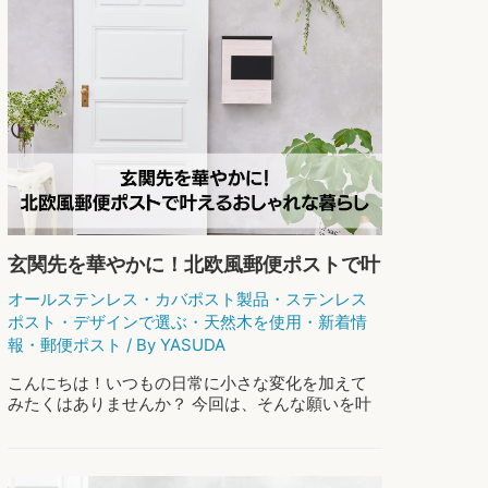
玄関先を華やかに！北欧風郵便ポストで叶
えるおしゃれな暮らし
オールステンレス
・
カバポスト製品
・
ステンレス
ポスト
・
デザインで選ぶ
・
天然木を使用
・
新着情
報
・
郵便ポスト
/ By
YASUDA
こんにちは！いつもの日常に小さな変化を加えて
みたくはありませんか？ 今回は、そんな願いを叶
えるアイテム、「北欧風のおしゃれな郵便ポス
ト」に焦点を当ててみたいと思います。 北欧デザ
インと一言で言っても、その奥深さは計り知れ …