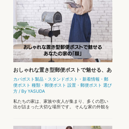
おしゃれな置き型郵便ポストで魅せる、あ
なたの家の「顔」
カバポスト製品
・
スタンドポスト
・
新着情報
・
郵
便ポスト 種類
・
郵便ポスト 設置
・
郵便ポスト 選び
方
/ By
YASUDA
私たちの家は、家族や友人が集まり、多くの思い
出が詰まった大切な場所です。 そんな家の外観を
決める重要な要素の一つが、実は郵便ポストなの
です。 郵便ポストは、家の「顔」とも言えるアイ
テムであり、その選び方一つで、家全体の印 …