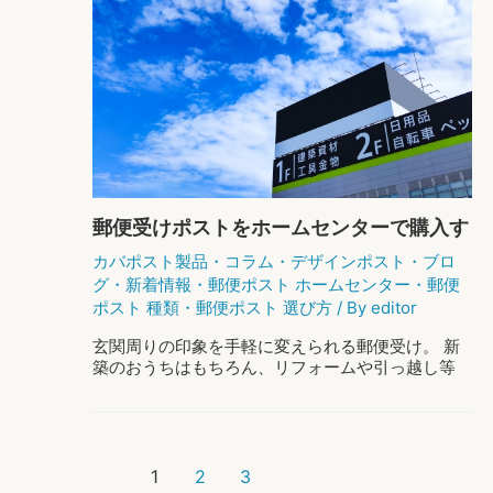
付
き
ポ
ス
ト
の
魅
力
と
オ
ス
郵便受けポストをホームセンターで購入す
ス
る前に。
メ
カバポスト製品
・
コラム
・
デザインポスト
・
ブロ
の
グ
・
新着情報
・
郵便ポスト ホームセンター
・
郵便
選
ポスト 種類
・
郵便ポスト 選び方
/ By
editor
び
方
玄関周りの印象を手軽に変えられる郵便受け。 新
築のおうちはもちろん、リフォームや引っ越し等
で郵便受けの購入を考えている方もいらっしゃる
のではないでしょうか。 買い替える機会が少ない
郵便受けポストだからこそ、おしゃれで機能 …
投
郵
もっと読む »
1
2
3
稿