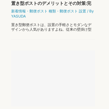
置き型ポストのデメリットとその対策:完
ト
全ガイド
で
新着情報
・
郵便ポスト 種類
・
郵便ポスト 設置
/ By
魅
YASUDA
せ
る、
置き型郵便ポストは、設置の手軽さとモダンなデ
あ
ザインから人気がありますよね。従来の壁掛け型
な
とは異なり、庭や玄関先に直接置くタイプで、そ
た
の魅力的なデザインと設置の手軽さから、多くの
の
ユーザーに支持されています。設置場所を選ばず
家
…
の
「顔」
置
もっと読む »
き
型
ポ
ス
ト
の
デ
メ
リ
ッ
ト