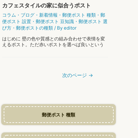
け】
カフェスタイルの家に似合うポスト
メ
リ
コラム
・
ブログ
・
新着情報
・
郵便ポスト 種類
・
郵
ッ
便ポスト 設置
・
郵便ポスト 豆知識
・
郵便ポスト 選
ト
び方
・
郵便ポストの種類
/ By
editor
と
デ
はじめに 壁の色や質感との組み合わせで表情を変
メ
えるポスト。ただ赤いポストを選べば良いという
リ
ものではありません。 そこで今回は、カフェスタ
ッ
イルの玄関で魅力的に映えるポストについてお話
ト
します。 カフェ風ポスト さまざまな種類 …
を
紹
カ
もっと読む »
次のページ
→
介！
フ
注
ェ
意
ス
点
タ
は？
イ
ル
郵便ポスト 種類
の
家
に
似