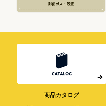
口」
郵便ポスト 設置
の
名
称
ま
と
め
商品カタログ