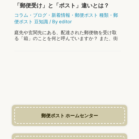
語
「郵便受け」と「ポスト」違いとは？
は？
コラム
・
ブログ
・
新着情報
・
郵便ポスト 種類
・
郵
便ポスト 豆知識
/ By
editor
庭先や玄関先にある、配達された郵便物を受け取
る「箱」のことを何と呼んでいますか？ また、街
にある郵便物を送るときに使う「箱」のことは何
と呼んでいますか？ 実際、私の周りでも「郵便受
け」「郵便ポスト」「ポスト」と呼び方はさ …
「郵
もっと読む »
便
受
け」
と
「ポ
ス
ト」
郵便ポスト ホームセンター
違
い
と
は？