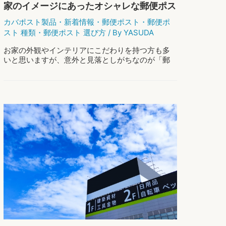
家のイメージにあったオシャレな郵便ポス
トの選び方
カバポスト製品
・
新着情報
・
郵便ポスト
・
郵便ポ
スト 種類
・
郵便ポスト 選び方
/ By
YASUDA
お家の外観やインテリアにこだわりを持つ方も多
いと思いますが、意外と見落としがちなのが「郵
便ポスト」です。 住まいの外観は、訪れる人や通
りがかる人にとって最初の印象となりますよね。
その選び方一つで、家全体のイメージがガラ …
家
もっと読む »
の
イ
メ
ー
ジ
に
あ
っ
た
オ
シ
ャ