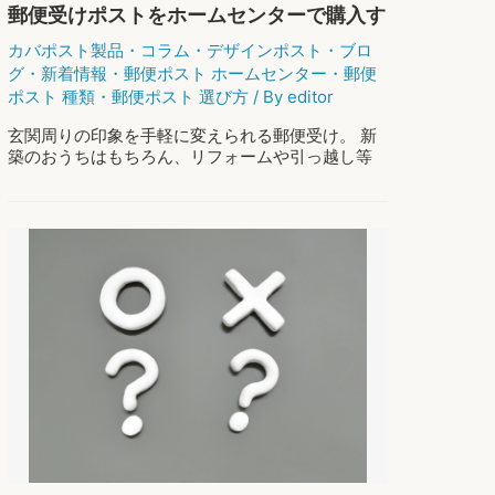
郵便受けポストをホームセンターで購入す
レ
な
る前に。
カバポスト製品
・
コラム
・
デザインポスト
・
ブロ
郵
グ
・
新着情報
・
郵便ポスト ホームセンター
・
郵便
便
ポスト 種類
・
郵便ポスト 選び方
/ By
editor
ポ
ス
玄関周りの印象を手軽に変えられる郵便受け。 新
ト
築のおうちはもちろん、リフォームや引っ越し等
の
で郵便受けの購入を考えている方もいらっしゃる
選
のではないでしょうか。 買い替える機会が少ない
び
郵便受けポストだからこそ、おしゃれで機能 …
方
郵
もっと読む »
便
受
け
ポ
ス
ト
を
ホ
ー
ム