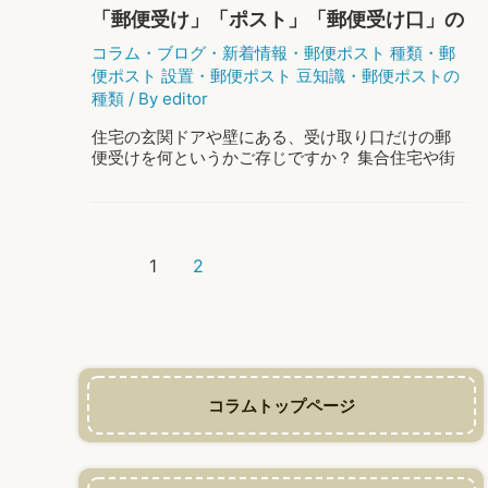
玄
「郵便受け」「ポスト」「郵便受け口」の
関
名称まとめ
を
コラム
・
ブログ
・
新着情報
・
郵便ポスト 種類
・
郵
ス
便ポスト 設置
・
郵便ポスト 豆知識
・
郵便ポストの
テ
種類
/ By
editor
キ
に
住宅の玄関ドアや壁にある、受け取り口だけの郵
魅
便受けを何というかご存じですか？ 集合住宅や街
せ
で見かけるポストなど、一言で「郵便受け」とい
る
ってもその範囲は広く、それぞれに違う呼び名が
「郵
あれば便利ですよね。 インターネットで調べ …
便
受
投
「郵
もっと読む »
1
2
け」
稿
便
ナ
受
ビ
け」
ゲ
「ポ
ー
ス
シ
ト」
ョ
コラムトップページ
「郵
ン
便
受
け