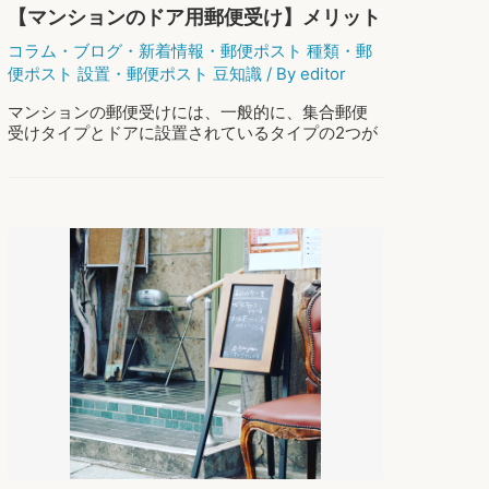
セ
【マンションのドア用郵便受け】メリット
ン
とデメリットを紹介！注意点は？
タ
コラム
・
ブログ
・
新着情報
・
郵便ポスト 種類
・
郵
ー
便ポスト 設置
・
郵便ポスト 豆知識
/ By
editor
で
購
マンションの郵便受けには、一般的に、集合郵便
入
受けタイプとドアに設置されているタイプの2つが
す
あります。 ドアに設置された郵便受けは、賃貸や
る
マンションだけでなく、戸建てで設置されている
前
方もいらっしゃいますよね。 外観がスマー …
に。
【マ
もっと読む »
ン
シ
ョ
ン
の
ド
ア
用
郵
便
受