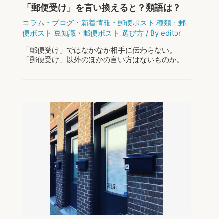
「郵便受け」を言い換えると？類語は？
と
そ
コラム
・
ブログ
・
新着情報
・
郵便ポスト 種類
・
郵
の
便ポスト 豆知識
・
郵便ポスト 選び方
/ By
editor
対
策:
「郵便受け」ではなかなか相手に伝わらない。
完
「郵便受け」以外のほかの言い方はないものか。
全
そんな声にお応えして「郵便受け」の言い換え
ガ
例・類語をご紹介します。 「郵便受け」とは そも
イ
そも「郵便受け」とは、個人や企業の玄関先な …
ド
「郵
もっと読む »
便
受
け」
を
言
い
換
え
る
と？
類