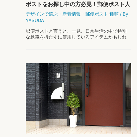
ポストをお探し中の方必見！郵便ポスト人
の
メ
気ランキング2023！
デザインで選ぶ
・
新着情報
・
郵便ポスト 種類
/ By
リ
YASUDA
ッ
ト・
郵便ポストと言うと、一見、日常生活の中で特別
デ
な意識を持たずに使用しているアイテムかもしれ
メ
ません。 しかし、よく考えてみれば、それは私た
リ
ちの住まいの「顔」とも称される重要な存在！ さ
ッ
らに、郵便ポストは家の外観や印象を大きく …
ト
｜
ポ
もっと読む »
分
ス
離
ト
型
を
と
お
の
探
選
し
び
中
方
の
方
必
見！
郵