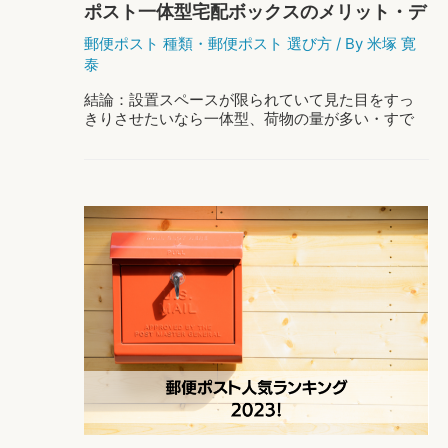
ポスト一体型宅配ボックスのメリット・デ
メリット｜分離型との選び方
郵便ポスト 種類
・
郵便ポスト 選び方
/ By
米塚 寛
泰
結論：設置スペースが限られていて見た目をすっ
きりさせたいなら一体型、荷物の量が多い・すで
にポストがあるなら分離型（宅配ボックス単体）
が向いています。一体型は省スペースと統一感が
利点ですが、宅配ボックス部分が使用中だと次の
…
ポ
もっと読む »
ス
ト
一
体
型
宅
配
ボ
ッ
ク
ス