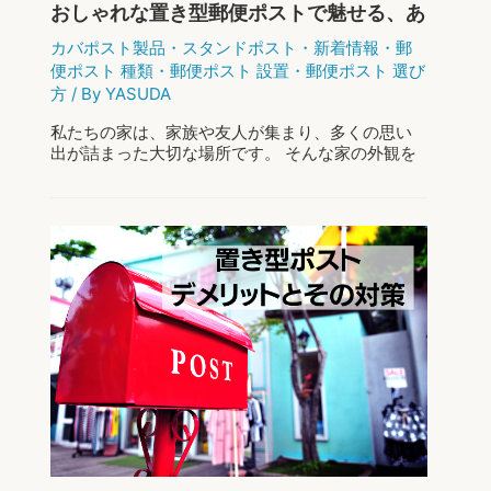
おしゃれな置き型郵便ポストで魅せる、あ
なたの家の「顔」
カバポスト製品
・
スタンドポスト
・
新着情報
・
郵
便ポスト 種類
・
郵便ポスト 設置
・
郵便ポスト 選び
方
/ By
YASUDA
私たちの家は、家族や友人が集まり、多くの思い
出が詰まった大切な場所です。 そんな家の外観を
決める重要な要素の一つが、実は郵便ポストなの
です。 郵便ポストは、家の「顔」とも言えるアイ
テムであり、その選び方一つで、家全体の印 …
お
もっと読む »
し
ゃ
れ
な
置
き
型
郵
便
ポ
ス