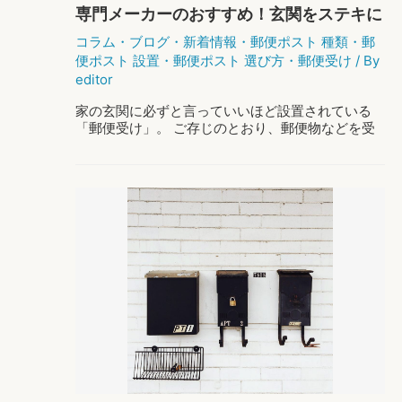
専門メーカーのおすすめ！玄関をステキに
便
ポ
魅せる「郵便受け」
コラム
・
ブログ
・
新着情報
・
郵便ポスト 種類
・
郵
ス
便ポスト 設置
・
郵便ポスト 選び方
・
郵便受け
/ By
ト
editor
人
気
家の玄関に必ずと言っていいほど設置されている
ラ
「郵便受け」。 ご存じのとおり、郵便物などを受
ン
け取るための箱、もしくは投入口のことです。 玄
キ
関の壁に取り付けられているタイプや、庭先など
ン
に設置してある置き型、玄関のドアに直接取 …
グ
2
専
もっと読む »
0
門
2
メ
3！
ー
カ
ー
の
お
す
す
め！