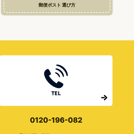
合
郵便ポスト 選び方
う
ポ
ス
ト
0120-196-082