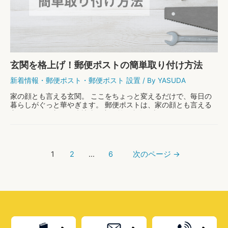
風
郵
便
ポ
ス
ト
で
玄関を格上げ！郵便ポストの簡単取り付け方法
叶
え
新着情報
・
郵便ポスト
・
郵便ポスト 設置
/ By
YASUDA
る
お
家の顔とも言える玄関。 ここをちょっと変えるだけで、毎日の
し
暮らしがぐっと華やぎます。 郵便ポストは、家の顔とも言える
ゃ
玄関周りを一新し、来訪者に良い第一印象を与えてくれますよ
れ
ね。 今回は「郵便ポストの簡単な取り付け方」をご …
な
暮
玄
もっと読む »
ら
投
関
し
1
2
…
6
次のページ
→
稿
を
ナ
格
ビ
上
ゲ
げ！
ー
郵
シ
便
ョ
ポ
ン
ス