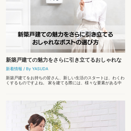
お
手
紙
の
書
き
方：
デ
ジ
タ
ル
時
新築戸建ての魅力をさらに引き立てるおしゃれな
代
で
ポストの選び方
新着情報
/ By
YASUDA
も
変
新築戸建てをお持ちの皆さん、新しい生活のスタートは、わくわ
わ
くするものですよね。 家を建てる際には、様々な要素がある中
ら
で、意外と見落としがちなのが「ポスト」です。 特に、新築戸
な
建てにマッチするおしゃれなポストを選ぶことは、 …
い、
温
新
もっと読む »
か
築
い
戸
メ
建
ッ
て
セ
の
ー