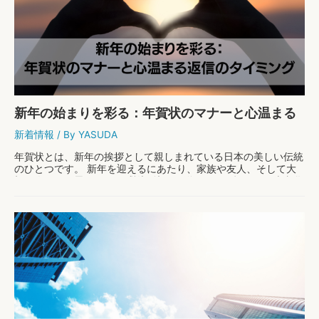
ポ
ス
ト
の
種
類
と
そ
の
新年の始まりを彩る：年賀状のマナーと心温まる
特
徴
返信のタイミング
新着情報
/ By
YASUDA
を
ご
年賀状とは、新年の挨拶として親しまれている日本の美しい伝統
紹
のひとつです。 新年を迎えるにあたり、家族や友人、そして大
介！
切な人々への思いやりと感謝を込めて送るこの習慣は、日本文化
の豊かな一面を表しています。 今回は、そんな年 …
新
もっと読む »
年
の
始
ま
り
を
彩
る：