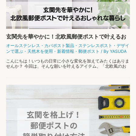
手
発
売
ガ
イ
ド：
デ
玄関先を華やかに！北欧風郵便ポストで叶えるお
ザ
イ
しゃれな暮らし
オールステンレス
・
カバポスト製品
・
ステンレスポスト
・
デザイ
ン・
ンで選ぶ
・
天然木を使用
・
新着情報
・
郵便ポスト
/ By
YASUDA
価
値・
こんにちは！いつもの日常に小さな変化を加えてみたくはありま
購
せんか？ 今回は、そんな願いを叶えるアイテム、「北欧風のお
入
しゃれな郵便ポスト」に焦点を当ててみたいと思います。 北欧
方
デザインと一言で言っても、その奥深さは計り知れ …
法
完
玄
もっと読む »
全
関
解
先
説
を
華
や
か
に！
北
欧