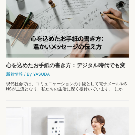
心を込めたお手紙の書き方：デジタル時代でも変
わらない、温かいメッセージの伝え方
新着情報
/ By
YASUDA
現代社会では、コミュニケーションの手段として電子メールやS
NSが主流となり、私たちの生活に深く根付いています。 しか
し、そんなデジタル全盛の時代であっても、手書きのお手紙が持
つ価値は変わりません。 お手紙は、言葉を通じて …
心
もっと読む »
を
込
め
た