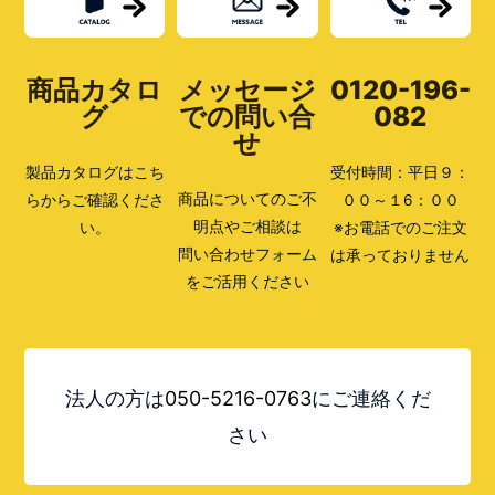
ト
の
簡
単
取
商品カタロ
メッセージ
0120-196-
り
グ
での問い合
082
付
け
せ
方
法
製品カタログはこち
受付時間：平日９：
商品についてのご不
らからご確認くださ
００～１6：００
明点やご相談は
い。
※お電話でのご注文
問い合わせフォーム
は承っておりません
をご活用ください
法人の方は
050-5216-0763
にご連絡くだ
さい