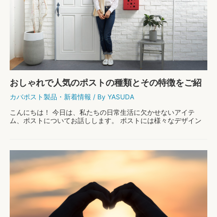
ナ
ー
と
文
例
｜
年
賀
状
の
おしゃれで人気のポストの種類とその特徴をご紹
返
信
介！
カバポスト製品
・
新着情報
/ By
YASUDA
を
忘
こんにちは！ 今日は、私たちの日常生活に欠かせないアイテ
れ
ム、ポストについてお話しします。 ポストには様々なデザイン
た
や種類があり、それぞれが家の外観に大きな影響を与えますよ
と
ね！ 特に、おしゃれで人気のポストの種類や特徴に焦 …
き
の
お
もっと読む »
出
し
し
ゃ
方
れ
で
人
気
の