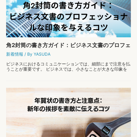
年
賀
状
の
マ
ナ
ー
と
角2封筒の書き方ガイド：ビジネス文書のプロフェ
心
温
ッショナルな印象を与えるコツ
新着情報
/ By
YASUDA
ま
る
ビジネスにおけるコミュニケーションでは、細部にまで注意を払
返
うことが重要です。 ビジネスでは、小さなことが大きな印象を
信
与えます。 「角2封筒の書き方」は、その一例です。 この記事で
の
は、ビジネス文書を送る際に、角2封筒を正し …
タ
イ
角
もっと読む »
ミ
2
ン
封
グ
筒
の
書
き
方
ガ