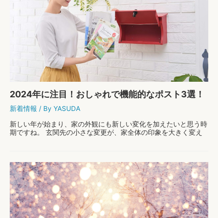
魅
ジ
力
の
を
伝
さ
え
ら
方
に
引
き
立
て
る
2024年に注目！おしゃれで機能的なポスト3選！
お
し
新着情報
/ By
YASUDA
ゃ
れ
新しい年が始まり、家の外観にも新しい変化を加えたいと思う時
な
期ですね。 玄関先の小さな変更が、家全体の印象を大きく変え
ポ
ることがあります。 その中でも、ポストは特に重要な役割を果
ス
たします。 今日は、2024年にぴったりの、デ …
ト
の
2
もっと読む »
選
0
び
2
方
4
年
に
注