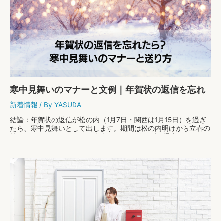
目！
お
し
ゃ
れ
で
機
能
的
な
寒中見舞いのマナーと文例｜年賀状の返信を忘れ
ポ
ス
たときの出し方
新着情報
/ By
YASUDA
ト
3
結論：年賀状の返信が松の内（1月7日・関西は1月15日）を過ぎ
選！
たら、寒中見舞いとして出します。期間は松の内明けから立春の
前日（2月3日ごろ）まで。年賀はがきは使わず、通常のはがき
か私製はがきを使います。「あけましておめで …
寒
もっと読む »
中
見
舞
い
の
マ