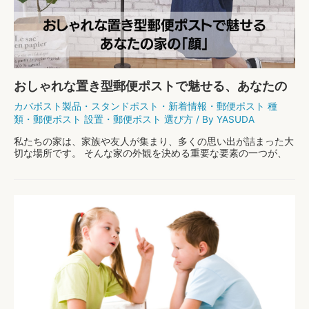
ー
完
全
ガ
イ
ド
｜
おしゃれな置き型郵便ポストで魅せる、あなたの
い
つ
家の「顔」
カバポスト製品
・
スタンドポスト
・
新着情報
・
郵便ポスト 種
ま
類
・
郵便ポスト 設置
・
郵便ポスト 選び方
/ By
YASUDA
で
に
私たちの家は、家族や友人が集まり、多くの思い出が詰まった大
出
切な場所です。 そんな家の外観を決める重要な要素の一つが、
す？
実は郵便ポストなのです。 郵便ポストは、家の「顔」とも言え
文
るアイテムであり、その選び方一つで、家全体の印 …
例
つ
お
もっと読む »
き
し
ゃ
れ
な
置
き
型
郵
便