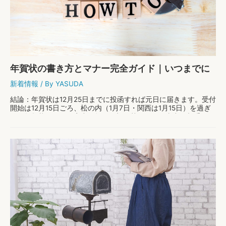
イ
ド：
ビ
ジ
ネ
ス
文
書
年賀状の書き方とマナー完全ガイド｜いつまでに
の
プ
出す？文例つき
新着情報
/ By
YASUDA
ロ
フ
結論：年賀状は12月25日までに投函すれば元日に届きます。受付
ェ
開始は12月15日ごろ、松の内（1月7日・関西は1月15日）を過ぎ
ッ
たら年賀状ではなく寒中見舞いに切り替えます。喪中の相手には
シ
出さず、こちらが喪中の場合は11月 …
ョ
ナ
年
もっと読む »
ル
賀
な
状
印
の
象
書
を
き
与
方
え
と
る
マ
コ
ナ
ツ