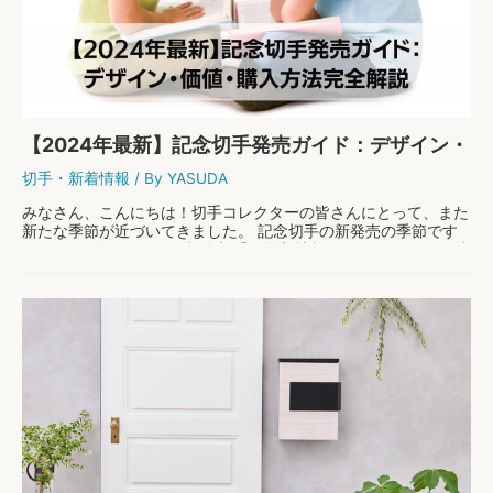
ポ
ス
ト
で
魅
せ
る、
【2024年最新】記念切手発売ガイド：デザイン・
あ
な
価値・購入方法完全解説
切手
・
新着情報
/ By
YASUDA
た
の
みなさん、こんにちは！切手コレクターの皆さんにとって、また
家
新たな季節が近づいてきました。 記念切手の新発売の季節です
の
ね！ 2024年に向けて、記念切手の最新情報をお届けします。 特
「顔」
に、切手コレクションに新しい一枚を加えた …
【2
もっと読む »
0
2
4
年
最
新】
記
念
切