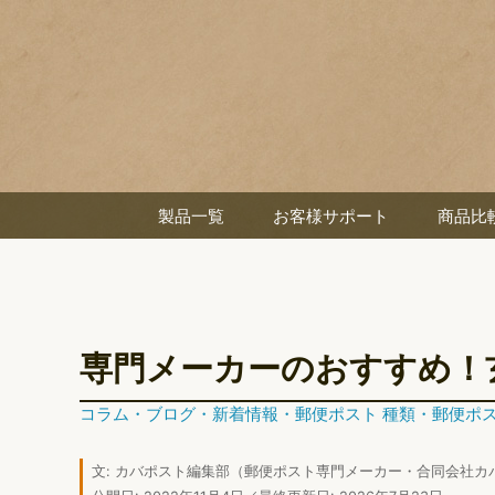
製品一覧
お客様サポート
商品比
専門メーカーのおすすめ！
コラム
・
ブログ
・
新着情報
・
郵便ポスト 種類
・
郵便ポス
文:
カバポスト編集部
（郵便ポスト専門メーカー・合同会社カ