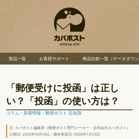
製品一覧
お客様サポート
商品比較一覧（データダウン
「郵便受けに投函」は正し
い？「投函」の使い方は？
コラム
・
新着情報
・
郵便ポスト 豆知識
文:
カバポスト編集部
（郵便ポスト専門メーカー・合同会社カバポスト）
公開日: 2022年10月14日／最終更新日: 2026年7月23日