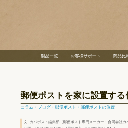
製品一覧
お客様サポート
商品比
郵便ポストを家に設置する
コラム
・
ブログ
・
郵便ポスト
・
郵便ポストの位置
文:
カバポスト編集部
（郵便ポスト専門メーカー・合同会社カ