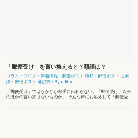
「郵便受け」を言い換えると？類語は？
コラム
・
ブログ
・
新着情報
・
郵便ポスト 種類
・
郵便ポスト 豆知
識
・
郵便ポスト 選び方
/ By
editor
「郵便受け」ではなかなか相手に伝わらない。「郵便受け」以外
のほかの言い方はないものか。 そんな声にお応えして「郵便受
け」の言い換え例・類語をご紹介します。 「郵便受け」とは そ
もそも「郵便受け」とは、個人や企業の玄関先な …
「郵
もっと読む »
便
受
け」