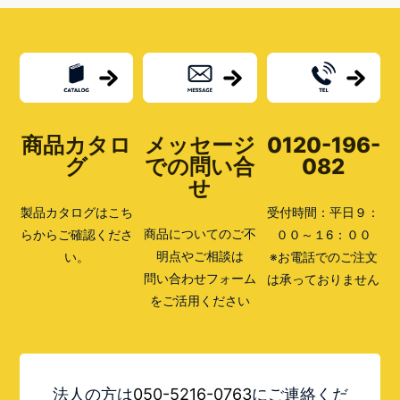
を
言
い
換
え
る
と？
類
語
商品カタロ
メッセージ
0120-196-
は？
グ
での問い合
082
せ
製品カタログはこち
受付時間：平日９：
商品についてのご不
らからご確認くださ
００～１6：００
明点やご相談は
い。
※お電話でのご注文
問い合わせフォーム
は承っておりません
をご活用ください
法人の方は
050-5216-0763
にご連絡くだ