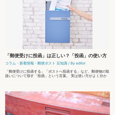
「郵便受けに投函」は正しい？「投函」の使い方
は？
コラム
・
新着情報
・
郵便ポスト 豆知識
/ By
editor
「郵便受けに投函する」「ポストへ投函する」など、郵便物の取
扱いについて指す「投函」という言葉。 実は使い方がよく分か
らない、どんな意味なの？と感じている方もいるのではないでし
ょうか。 そこで、ポスト専門店のカバポストが、 …
「郵
もっと読む »
便
受
け
に