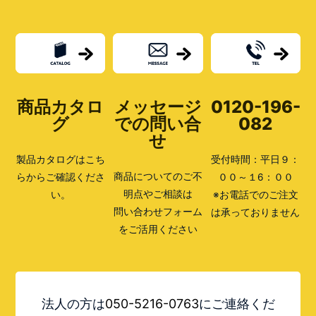
へ
の
投
函
と
郵
便
局
商品カタロ
メッセージ
0120-196-
窓
口
グ
での問い合
082
発
せ
送
の
製品カタログはこち
受付時間：平日９：
違
い
商品についてのご不
らからご確認くださ
００～１6：００
と
明点やご相談は
い。
※お電話でのご注文
は？
早
問い合わせフォーム
は承っておりません
く
をご活用ください
届
く
の
は？
法人の方は
050-5216-0763
にご連絡くだ