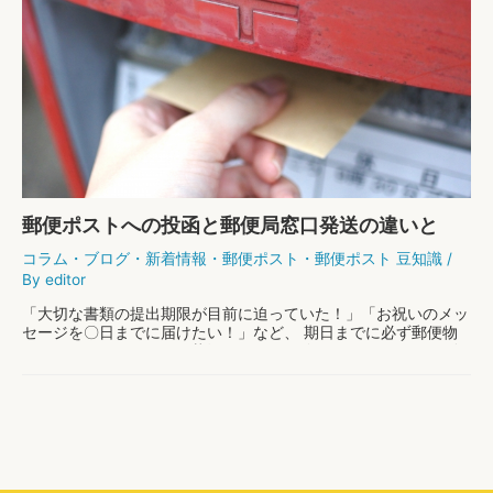
投
函」
は
正
し
い？
「投
函」
の
使
い
方
郵便ポストへの投函と郵便局窓口発送の違いと
は？
は？早く届くのは？
コラム
・
ブログ
・
新着情報
・
郵便ポスト
・
郵便ポスト 豆知識
/
By
editor
「大切な書類の提出期限が目前に迫っていた！」「お祝いのメッ
セージを〇日までに届けたい！」など、 期日までに必ず郵便物
を届けなければならない状況になった経験はありませんか？ 到
着までの期日が迫っていれば、あと数日しかない、 …
郵
もっと読む »
便
ポ
ス
ト