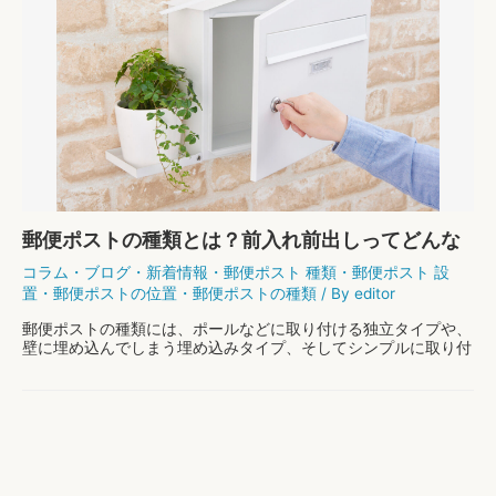
郵便ポストの種類とは？前入れ前出しってどんな
ポスト？
コラム
・
ブログ
・
新着情報
・
郵便ポスト 種類
・
郵便ポスト 設
置
・
郵便ポストの位置
・
郵便ポストの種類
/ By
editor
郵便ポストの種類には、ポールなどに取り付ける独立タイプや、
壁に埋め込んでしまう埋め込みタイプ、そしてシンプルに取り付
けられる壁掛けタイプなどがあります。今回はこの中でも人気の
高い「壁掛け型」のポストについてご紹介したいと …
郵
もっと読む »
便
ポ
ス