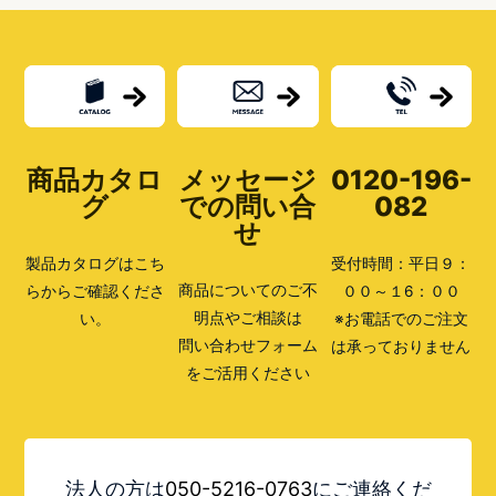
ト
の
種
類
と
は？
前
入
れ
商品カタロ
メッセージ
0120-196-
前
出
グ
での問い合
082
し
せ
っ
て
製品カタログはこち
受付時間：平日９：
ど
ん
商品についてのご不
らからご確認くださ
００～１6：００
な
明点やご相談は
い。
※お電話でのご注文
ポ
ス
問い合わせフォーム
は承っておりません
ト？
をご活用ください
法人の方は
050-5216-0763
にご連絡くだ