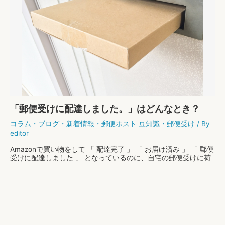
「郵便受けに配達しました。」はどんなとき？
コラム
・
ブログ
・
新着情報
・
郵便ポスト 豆知識
・
郵便受け
/ By
editor
Amazonで買い物をして 「 配達完了 」 「 お届け済み 」 「 郵便
受けに配達しました 」 となっているのに、自宅の郵便受けに荷
物が届いていない。 そんな事象でお困りの方へ、今できる対策
をご紹介します。 荷物のステ …
「郵
もっと読む »
便
受
け