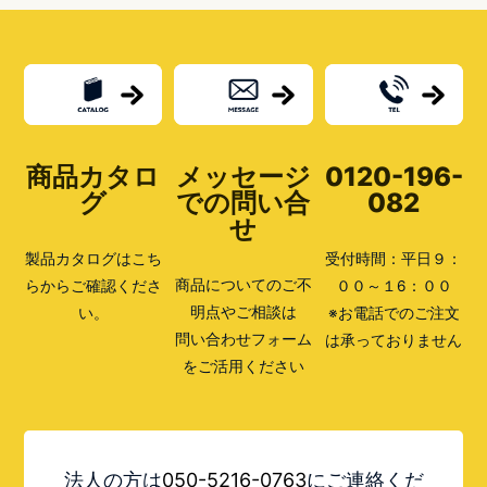
に
配
達
し
ま
し
た。」
は
ど
商品カタロ
メッセージ
0120-196-
ん
な
グ
での問い合
082
と
せ
き？
製品カタログはこち
受付時間：平日９：
商品についてのご不
らからご確認くださ
００～１6：００
明点やご相談は
い。
※お電話でのご注文
問い合わせフォーム
は承っておりません
をご活用ください
法人の方は
050-5216-0763
にご連絡くだ