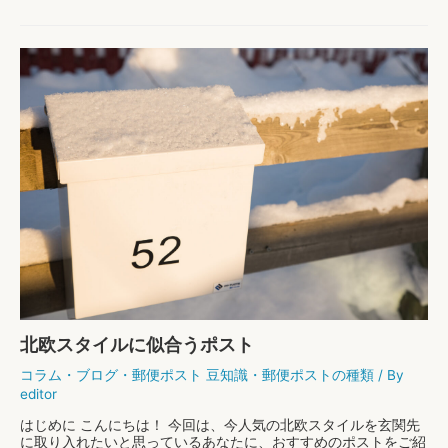
いですよね。表札選びのコツは、家のエクステリアと調和するも
のを選ぶことだと言われています。 全体のイメー …
表
もっと読む »
札
の
素
材
の
選
び
方
北欧スタイルに似合うポスト
コラム
・
ブログ
・
郵便ポスト 豆知識
・
郵便ポストの種類
/ By
editor
はじめに こんにちは！ 今回は、今人気の北欧スタイルを玄関先
に取り入れたいと思っているあなたに、おすすめのポストをご紹