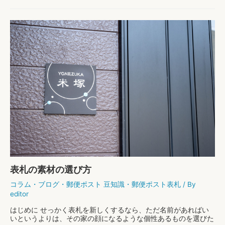
郵便物が収納できること） …
郵
もっと読む »
便
ポ
ス
ト
の
サ
イ
ズ・
高
さ・
投
函
口
の
目
安
表札の素材の選び方
【早
見
コラム
・
ブログ
・
郵便ポスト 豆知識
・
郵便ポスト表札
/ By
表
editor
つ
き】
はじめに せっかく表札を新しくするなら、ただ名前があればい
いというよりは、その家の顔になるような個性あるものを選びた