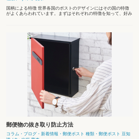
国柄による特徴 世界各国のポストのデザインにはその国の特徴
がよくあらわれています。まずはそれぞれの特徴を知って、好み
のデザインを見つけるのに役立ててください。 ここでは人気の
ある輸入ポストについて、それぞれの国のポストの …
世
もっと読む »
界
の
ポ
ス
ト
デ
ザ
イ
ン
郵便物の抜き取り防止方法
コラム
・
ブログ
・
新着情報
・
郵便ポスト 種類
・
郵便ポスト 豆知