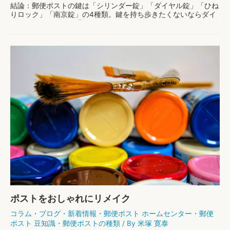
結論：郵便ポストの鍵は「シリンダー錠」「ダイヤル錠」「ひね
りロック」「南京錠」の4種類。鍵を持ち歩きたくないならダイ
ヤル錠、デザインを重視するならシリンダー錠、既存ポストに後
付けするなら南京錠が向いています。個人情報を含 …
鍵
もっと読む »
付
き
ポ
ス
ト
の
選
び
方
｜
鍵
4
種
類
の
違
ポストをおしゃれにリメイク
い
と
コラム
・
ブログ
・
新着情報
・
郵便ポスト ホームセンター
・
郵便
メ
ポスト 豆知識
・
郵便ポストの種類
/ By
米塚 寛泰
リ