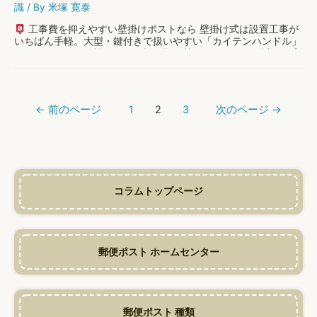
識
/ By
米塚 寛泰
工事費を抑えやすい壁掛けポストなら 壁掛け式は設置工事が
いちばん手軽。大型・鍵付きで扱いやすい「カイテンハンドル」
なら、ポスト代も抑えつつ気軽に取り替えられます。 ※以下は広
告（アフィリエイトリンク） …
リ
もっと読む »
投
フ
←
前のページ
1
2
3
次のページ
→
稿
ォ
ナ
ー
ビ
ム
ゲ
ポ
ー
ス
シ
ト
ョ
の
コラムトップページ
ン
取
り
付
け
費
郵便ポスト ホームセンター
用・
価
格
の
相
郵便ポスト 種類