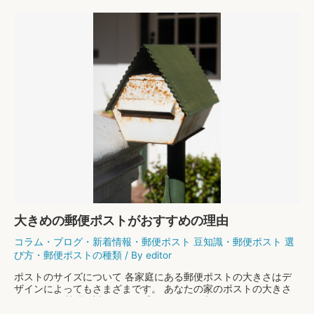
玄
もっと読む »
関
を
グ
リ
ー
ン
で
飾
っ
て
お
し
ゃ
れ
に
大きめの郵便ポストがおすすめの理由
コラム
・
ブログ
・
新着情報
・
郵便ポスト 豆知識
・
郵便ポスト 選
び方
・
郵便ポストの種類
/ By
editor
ポストのサイズについて 各家庭にある郵便ポストの大きさはデ
ザインによってもさまざまです。 あなたの家のポストの大きさ
は？という質問に対しては、「A4サイズが入る」という答えが
多いそうですが、実は郵便ポストのサイズは、昔と …