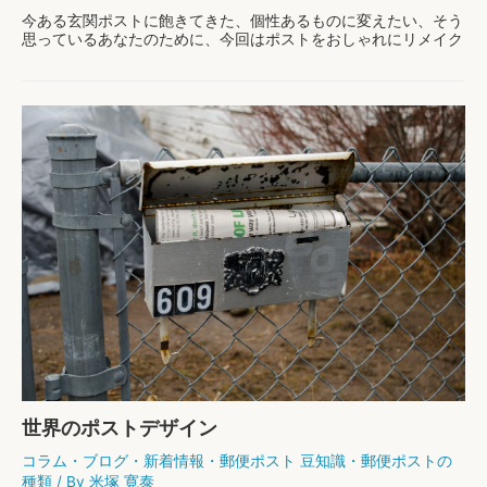
ッ
今ある玄関ポストに飽きてきた、個性あるものに変えたい、そう
ト・
思っているあなたのために、今回はポストをおしゃれにリメイク
デ
できるDIYアイデアをまとめてみました！ カラフルに塗装 ステ
メ
ンレスカラーであったり、普通っぽい赤であっ …
リ
ッ
ポ
もっと読む »
ト
ス
ト
を
お
し
ゃ
れ
に
リ
メ
イ
ク
世界のポストデザイン
コラム
・
ブログ
・
新着情報
・
郵便ポスト 豆知識
・
郵便ポストの
種類
/ By
米塚 寛泰