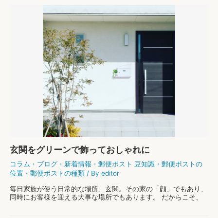
玄関をグリーンで飾っておしゃれに
コラム
・
ブログ
・
新着情報
・
郵便ポスト 豆知識
・
郵便ポストの
位置
・
郵便ポストの種類
/ By
editor
毎日家族が使う日常的な場所、玄関。その家の「顔」でもあり、
同時にお客様を迎える大事な場所でもあります。 だからこそ、
いつも明るく清潔な雰囲気にしておきたいものですよね。 おし
ゃれな玄関を手軽に演出するなら、見える場所にグ …