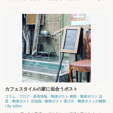
介します。雰囲気を盛り立てるアイテムのひとつとして、ぜひ参
考にしてくださいね。 北欧スタイルは居心地が …
北
もっと読む »
欧
ス
タ
イ
ル
に
似
合
う
ポ
ス
ト
カフェスタイルの家に似合うポスト
コラム
・
ブログ
・
新着情報
・
郵便ポスト 種類
・
郵便ポスト 設
置
・
郵便ポスト 豆知識
・
郵便ポスト 選び方
・
郵便ポストの種類
/ By
editor