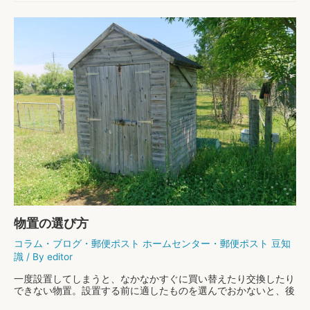
大
もっと読む »
き
め
の
郵
便
ポ
ス
ト
が
お
す
す
め
の
理
由
物置の選び方
コラム
・
ブログ
・
郵便ポスト ホームセンター
・
郵便ポスト 豆知
識
/ By
editor
一度設置してしまうと、なかなかすぐに買い替えたり交換したり
できない物置。設置する前に適したものを選んでおかないと、後
で困った！なんてことにもなりかねません。物置選びで失敗した