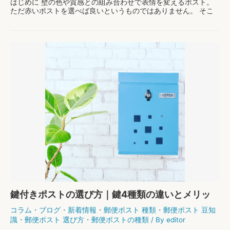
はじめに 壁の色や質感との組み合わせで表情を変えるポスト。
ただ赤いポストを選べば良いというものではありません。 そこ
で今回は、カフェスタイルの玄関で魅力的に映えるポストについ
てお話します。 カフェ風ポスト さまざまな種類 …
カ
もっと読む »
フ
ェ
ス
タ
イ
ル
の
家
に
似
合
う
ポ
ス
ト
鍵付きポストの選び方｜鍵4種類の違いとメリッ
ト・デメリット
コラム
・
ブログ
・
新着情報
・
郵便ポスト 種類
・
郵便ポスト 豆知
識
・
郵便ポスト 選び方
・
郵便ポストの種類
/ By
editor