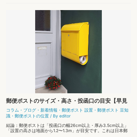
くないあなたのために、今回は選び方のコツをまと …
物
もっと読む »
置
の
選
び
方
郵便ポストのサイズ・高さ・投函口の目安【早見
表つき】
コラム
・
ブログ
・
新着情報
・
郵便ポスト 設置
・
郵便ポスト 豆知
識
・
郵便ポストの位置
/ By
editor
結論：郵便ポストは「投函口の幅26cm以上・厚み3.5cm以上」
「設置の高さは地面から1.2〜1.3m」が目安です。これは日本郵
便が推奨する基準（差入口より縦34cm×横26cm×厚さ3.5cmの