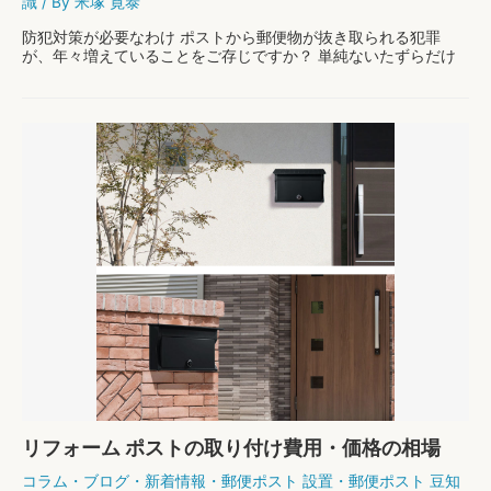
識
/ By
米塚 寛泰
防犯対策が必要なわけ ポストから郵便物が抜き取られる犯罪
が、年々増えていることをご存じですか？ 単純ないたずらだけ
ではなく、盗んだ郵便物に含まれる個人情報が悪用されてしまう
ケースもあるので要注意です。 他にも家の郵便ポス …
郵
もっと読む »
便
物
の
抜
き
取
り
防
止
方
法
リフォーム ポストの取り付け費用・価格の相場
は？
コラム
・
ブログ
・
新着情報
・
郵便ポスト 設置
・
郵便ポスト 豆知