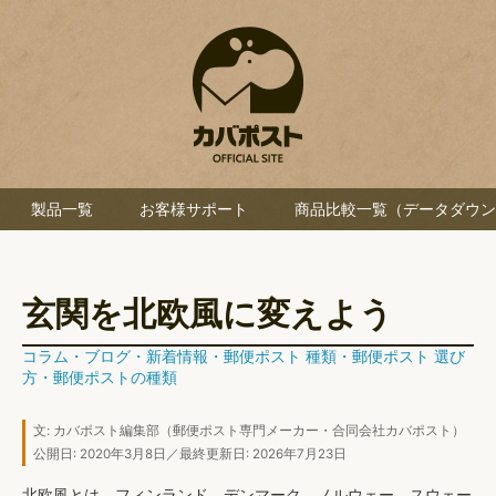
製品一覧
お客様サポート
商品比較一覧（データダウン
玄関を北欧風に変えよう
コラム
・
ブログ
・
新着情報
・
郵便ポスト 種類
・
郵便ポスト 選び
方
・
郵便ポストの種類
文:
カバポスト編集部
（郵便ポスト専門メーカー・合同会社カバポスト）
公開日: 2020年3月8日／最終更新日: 2026年7月23日
北欧風とは、
フィンランド、デンマーク、ノルウェー、スウェー