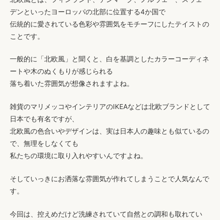
デン
といったヨーロッパの北部に位置する4か国で
伝統的に愛されている色彩や雰囲気をモチーフにしたテイストの
ことです。
一般的に「北欧風」と聞くと、
白を基調としたカラーコーディネ
ートや木のぬくもりが感じられる
落ち着いた雰囲気
が想像されますよね。
雑貨の
マリメッコ
やインテリアの
IKEA
などは北欧ブランドとして
日本でも有名ですが、
北欧風の色合いやデザインは、実は日本人の趣味とも似ているの
で、無理をしなくても
私たちの環境に取り入れやすいんですよね。
そしていっきにお洒落な雰囲気が作れてしまうことで人気なんで
す。
今回は、
控えめだけど洗練されていて自然との調和も取れてい