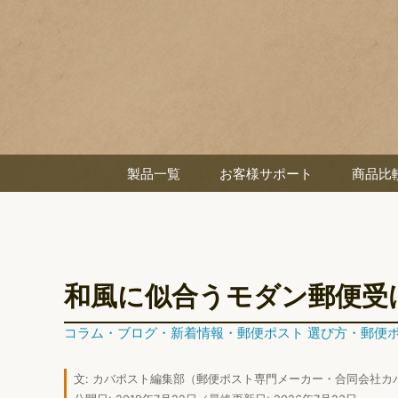
製品一覧
お客様サポート
商品比
和風に似合うモダン郵便受
コラム
・
ブログ
・
新着情報
・
郵便ポスト 選び方
・
郵便
文:
カバポスト編集部
（郵便ポスト専門メーカー・合同会社カ