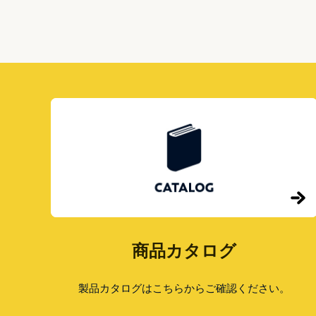
郵
もっと読む »
便
受
け
の
投
入
口
の
理
想
サ
イ
ズ
と
は？
郵
政
局
商品カタログ
に
聞
い
製品カタログはこちらからご確認ください。
て
み