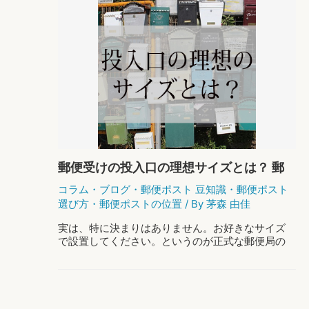
郵便受けの投入口の理想サイズとは？ 郵
政局に聞いてみました
コラム
・
ブログ
・
郵便ポスト 豆知識
・
郵便ポスト
選び方
・
郵便ポストの位置
/ By
茅森 由佳
実は、特に決まりはありません。お好きなサイズ
で設置してください。というのが正式な郵便局の
決めたアナウンスなのです。郵便法で各家庭や会
社に設置が決められたのは1961年5月31日で、それ
までは厳格にサイズが決まっていました …