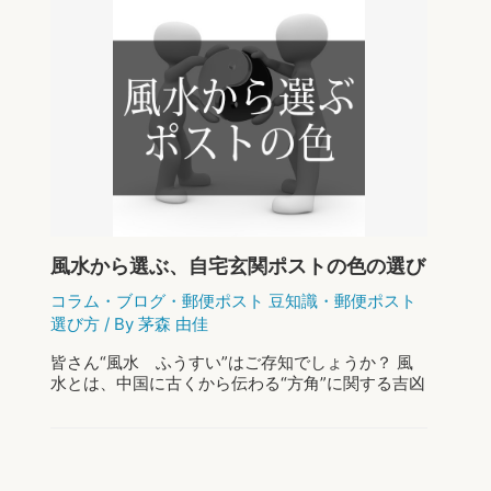
風水から選ぶ、自宅玄関ポストの色の選び
方
コラム
・
ブログ
・
郵便ポスト 豆知識
・
郵便ポスト
選び方
/ By
茅森 由佳
皆さん“風水 ふうすい”はご存知でしょうか？ 風
水とは、中国に古くから伝わる“方角”に関する吉凶
を判断するための“考え方”です。風水は地理学の視
点で判断されます。 不動産屋さんの入居募集を見
ると書かれている項目のひとつに …