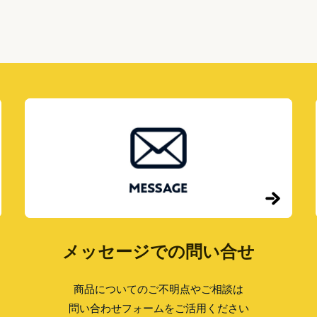
風
もっと読む »
水
か
ら
選
ぶ、
自
宅
玄
関
ポ
ス
ト
の
色
の
選
び
方
メッセージでの問い合せ
商品についてのご不明点やご相談は
問い合わせフォームをご活用ください