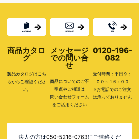
郵
便
ポ
ス
ト
の
リ
ノ
ベ
商品カタロ
メッセージ
0120-196-
ー
シ
グ
での問い合
082
ョ
せ
ン！
壁
製品カタログはこち
受付時間：平日９：
掛
け
商品についてのご不
らからご確認くださ
００～１6：００
タ
明点やご相談は
い。
※お電話でのご注文
イ
プ
問い合わせフォーム
は承っておりません
編
をご活用ください
法人の方は
050-5216-0763
にご連絡くだ