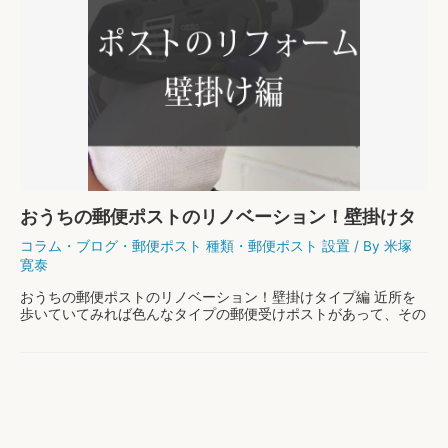
おうちの郵便ポストのリノベーション！壁掛けタ
イプ編
コラム
・
ブログ
・
郵便ポスト 種類
・
郵便ポスト 設置
/ By
米塚
寛泰
おうちの郵便ポストのリノベーション！壁掛けタイプ編 近所を
歩いていてみれば色んなタイプの郵便受けポストがあって、その
お宅の外観に個性を与えていたりしますよね。郵便受けポストひ
とつを取り換えるだけで、おうちの印象がガラリと …
お
もっと読む »
う
ち
の