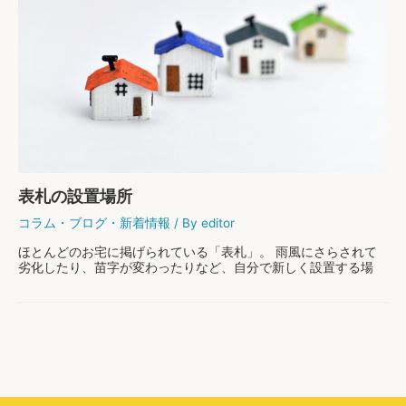
表札の設置場所
コラム
・
ブログ
・
新着情報
/ By
editor
ほとんどのお宅に掲げられている「表札」。 雨風にさらされて
劣化したり、苗字が変わったりなど、自分で新しく設置する場
合、どこに取り付けるのがベストでしょうか？ 今回はそんな疑
問にお応えして、表札のおすすめの設置場所を詳しく …
表
もっと読む »
札
の
設
置