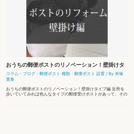
おうちの郵便ポストのリノベーション！壁掛けタ
イプ編
コラム
・
ブログ
・
郵便ポスト 種類
・
郵便ポスト 設置
/ By
米塚
寛泰
おうちの郵便ポストのリノベーション！壁掛けタイプ編 近所を
歩いていてみれば色んなタイプの郵便受けポストがあって、その
お宅の外観に個性を与えていたりしますよね。郵便受けポストひ
とつを取り換えるだけで、おうちの印象がガラリと …
お
もっと読む »
う
ち
の