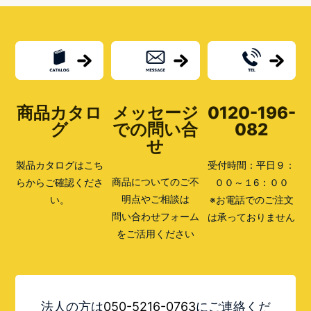
郵
便
ポ
ス
ト
の
リ
ノ
ベ
商品カタロ
メッセージ
0120-196-
ー
シ
グ
での問い合
082
ョ
せ
ン！
壁
製品カタログはこち
受付時間：平日９：
掛
け
商品についてのご不
らからご確認くださ
００～１6：００
タ
明点やご相談は
い。
※お電話でのご注文
イ
プ
問い合わせフォーム
は承っておりません
編
をご活用ください
法人の方は
050-5216-0763
にご連絡くだ