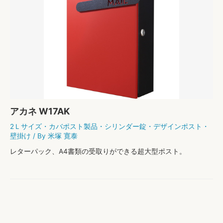
アカネ W17AK
2Ｌサイズ
・
カバポスト製品
・
シリンダー錠
・
デザインポスト
・
壁掛け
/ By
米塚 寛泰
レターパック、A4書類の受取りができる超大型ポスト。