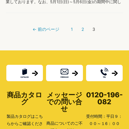
業しております。なお、5月1日(日)～5月6日(金)の期間中に関し
ては、お電話対応のみお休みさせていただきます。 期間中のお
問い合わせについては、メールまたは専用 …
【G
もっと読む »
投
W
←
前のページ
1
2
3
稿
期
ナ
間
ビ
中
ゲ
の
ー
対
シ
応
ョ
に
ン
つ
い
て】
商品カタロ
メッセージ
0120-196-
グ
での問い合
082
せ
製品カタログはこち
受付時間：平日９：
商品についてのご不
らからご確認くださ
００～１6：００