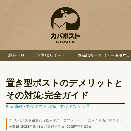
製品一覧
お客様サポート
商品比較一覧（データダウン
置き型ポストのデメリットと
その対策:完全ガイド
新着情報
・
郵便ポスト 種類
・
郵便ポスト 設置
文:
カバポスト編集部
（郵便ポスト専門メーカー・合同会社カバポスト）
公開日: 2023年9月8日／最終更新日: 2026年7月23日