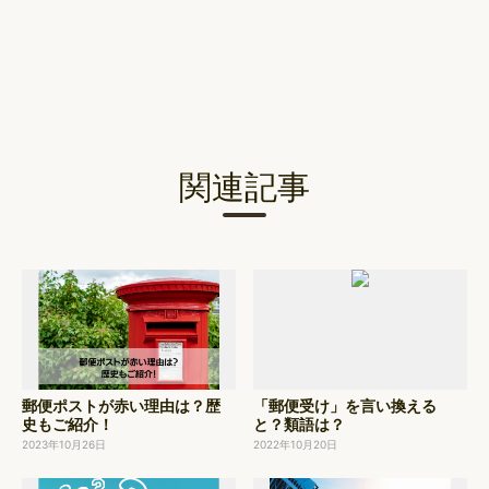
投
稿
ナ
ビ
ゲ
ー
関連記事
シ
ョ
ン
郵便ポストが赤い理由は？歴
「郵便受け」を言い換える
史もご紹介！
と？類語は？
2023年10月26日
2022年10月20日