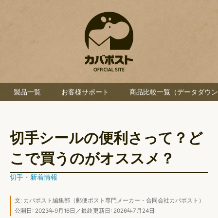
製品一覧
お客様サポート
商品比較一覧（データダウン
切手シールの便利さって？ど
こで買うのがオススメ？
切手
・
新着情報
文:
カバポスト編集部
（郵便ポスト専門メーカー・合同会社カバポスト）
公開日: 2023年9月16日／最終更新日: 2026年7月24日