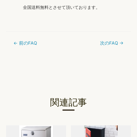
全国送料無料とさせて頂いております。
←
前のFAQ
次のFAQ
→
投
稿
ナ
ビ
ゲ
ー
関連記事
シ
ョ
ン