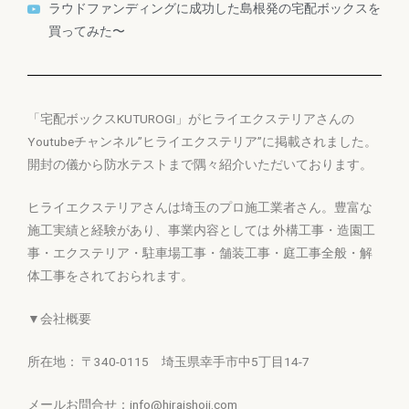
ラウドファンディングに成功した島根発の宅配ボックスを
買ってみた〜
「宅配ボックスKUTUROGI」がヒライエクステリアさんの
Youtubeチャンネル”ヒライエクステリア”に掲載されました。
開封の儀から防水テストまで隅々紹介いただいております。
ヒライエクステリアさんは埼玉のプロ施工業者さん。豊富な
施工実績と経験があり、事業内容としては 外構工事・造園工
事・エクステリア・駐車場工事・舗装工事・庭工事全般・解
体工事をされておられます。
▼会社概要
所在地： 〒340-0115 埼玉県幸手市中5丁目14-7
メールお問合せ：info@hiraishoji.com