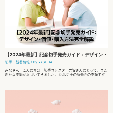
【2024年最新】記念切手発売ガイド：デザイン・
価値・購入方法完全解説
切手
・
新着情報
/ By
YASUDA
みなさん、こんにちは！切手コレクターの皆さんにとって、また
新たな季節が近づいてきました。 記念切手の新発売の季節です
ね！ 2024年に向けて、記念切手の最新情報をお届けします。 特
に、切手コレクションに新しい一枚を加えた …
【2
もっと読む »
0
2
4
年