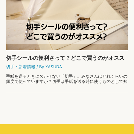
の
購
入
ガ
イ
ド:
種
類、
購
入
方
切手シールの便利さって？どこで買うのがオスス
法、
注
メ？
切手
・
新着情報
/ By
YASUDA
意
点
手紙を送るときに欠かせない「切手」。みなさんはどれくらいの
ま
頻度で使っていますか？切手は手紙を送る時に使うものとして知
と
られていますが、実はその背後にはたくさんの魅力や話が隠れて
め
います。切手はただの料金を支払うためのものでは …
切
もっと読む »
手
シ
ー
ル
の
便