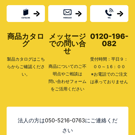
利
さ
っ
て？
ど
こ
商品カタロ
メッセージ
0120-196-
で
買
グ
での問い合
082
う
せ
の
が
製品カタログはこち
受付時間：平日９：
オ
ス
商品についてのご不
らからご確認くださ
００～１6：００
ス
明点やご相談は
い。
※お電話でのご注文
メ？
問い合わせフォーム
は承っておりません
をご活用ください
法人の方は
050-5216-0763
にご連絡くだ
さい