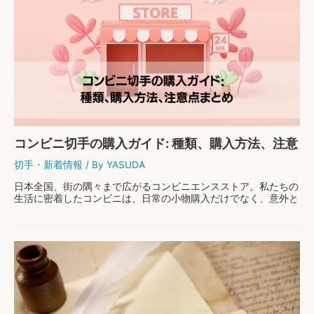
最
新】
記
念
切
手
発
売
ガ
イ
ド：
デ
コンビニ切手の購入ガイド: 種類、購入方法、注意
ザ
イ
点まとめ
切手
・
新着情報
/ By
YASUDA
ン・
価
日本全国、街の隅々まで広がるコンビニエンスストア。私たちの
値・
生活に密着したコンビニは、日常の小物購入だけでなく、意外と
購
知られていないサービスも提供しています。 その中の一つが
入
「切手の購入」。 例えば、急に出張の予定が決まり …
方
法
コ
もっと読む »
完
ン
全
ビ
解
ニ
説
切
手