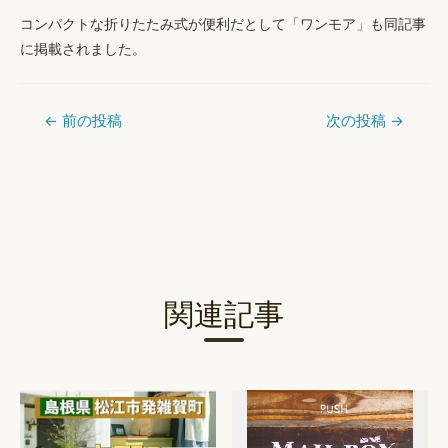
コンパクトな折りたたみ式が便利
だとして「ワンモア」も同記事
に掲載されました。
←
前の投稿
次の投稿
→
投
稿
ナ
ビ
ゲ
ー
関連記事
シ
ョ
ン