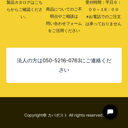
製品カタログはこち
受付時間：平日９：
商品についてのご不
らからご確認くださ
００～１6：００
明点やご相談は
い。
※お電話でのご注文
問い合わせフォーム
は承っておりません
をご活用ください
法人の方は
050-5216-0763
にご連絡くだ
さい
Copyright© カバポスト All rights reserved.