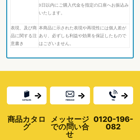
3日以内にご購入代金を指定の口座へお振込み
いたします。
表現、及び商
本商品に示された表現や再現性には個人差が
品に関する注
あり、必ずしも利益や効果を保証したもので
意書き
はございません。
商品カタロ
メッセージ
0120-196-
グ
での問い合
082
せ