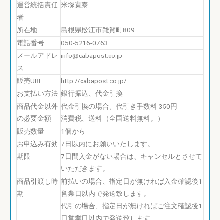
運営統括責任
米塚寛泰
者
所在地
島根県松江市雑賀町809
電話番号
050-5216-0763
メールアドレ
info@cabapost.co.jp
ス
販売URL
http://cabapost.co.jp/
お支払い方法
銀行振込、代金引換
商品代金以外
代金引換の場合、代引き手数料 350円
の必要金額
消費税、送料（全国送料無料。）
販売数量
1個から
お申込み有効
7日以内にお願いいたします。
期限
7日間入金がない場合は、キャンセルとさせて
いただきます。
商品引渡し時
前払いの場合、指定日が無ければ入金確認後1
期
営業日以内で発送致します。
代引の場合、指定日が無ければご注文確認後1
日営業日以内で発送致します。